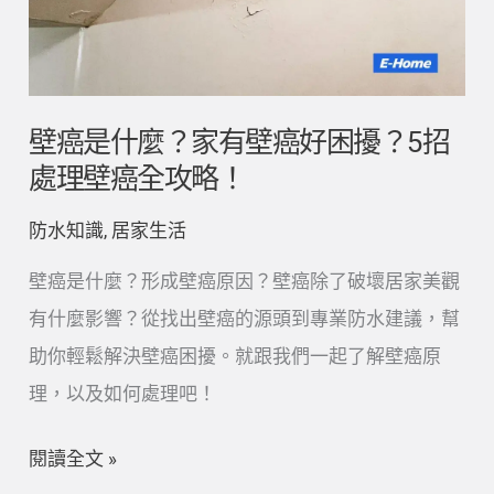
麼？
家
有
壁
壁癌是什麼？家有壁癌好困擾？5招
癌
處理壁癌全攻略！
好
防水知識
,
居家生活
困
擾？
壁癌是什麼？形成壁癌原因？壁癌除了破壞居家美觀
5
有什麼影響？從找出壁癌的源頭到專業防水建議，幫
招
助你輕鬆解決壁癌困擾。就跟我們一起了解壁癌原
處
理，以及如何處理吧！
理
閱讀全文 »
壁