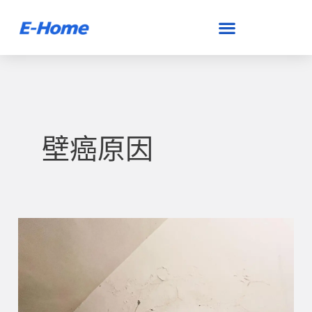
跳
至
主
要
內
容
壁癌原因
壁
癌
是
什