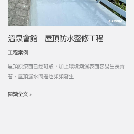
｜
屋
頂
防
溫泉會館｜屋頂防水整修工程
水
工程案例
整
修
屋頂原漆面已經斑駁，加上環境潮濕表面容易生長青
工
苔，屋頂漏水問題也頻頻發生
程
閱讀全文 »