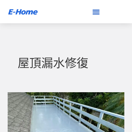
跳
至
主
要
內
容
屋頂漏水修復
溫
泉
會
館