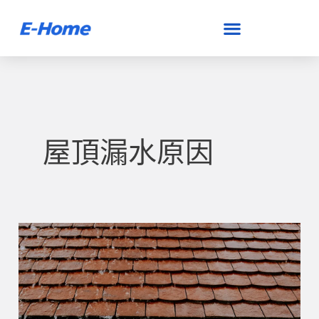
跳
至
主
要
內
容
屋頂漏水原因
頂
樓
漏
水