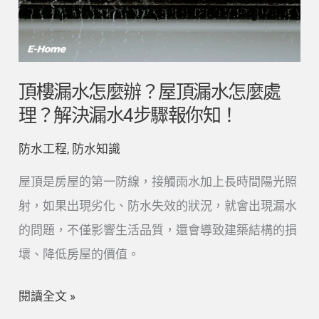
怎
麼
辦？
屋
頂樓漏水怎麼辦？屋頂漏水怎麼處
頂
理？解決漏水4步驟報你知！
漏
防水工程
,
防水知識
水
怎
屋頂是房屋的第一防線，接觸雨水加上長時間陽光照
麼
射，如果出現劣化、防水失效的狀況，就會出現漏水
處
的問題，不僅影響生活品質，還會導致建築結構的損
理？
壞、降低房屋的價值。
解
閱讀全文 »
決