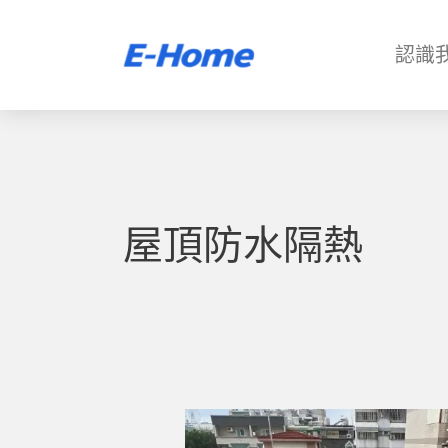
跳
至
認識
主
要
內
容
屋頂防水隔熱
地