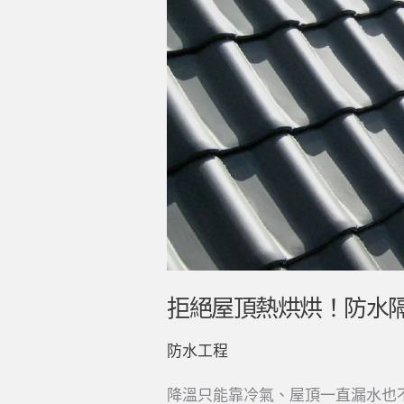
頂
熱
烘
烘！
防
水
隔
熱
助
你
拒絕屋頂熱烘烘！防水
一
臂
防水工程
之
降溫只能靠冷氣、屋頂一直漏水也
力！