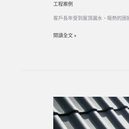
程
工程案例
客戶長年受到屋頂漏水、吸熱的困
閱讀全文 »
拒
絕
屋