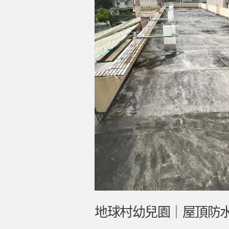
球
村
幼
兒
園
｜
屋
頂
防
水
隔
熱
地球村幼兒園｜屋頂防
工