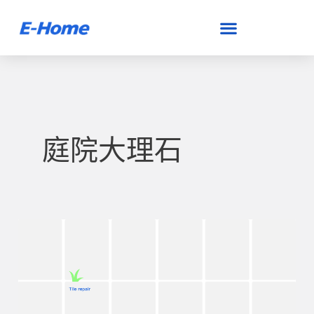
跳
至
主
要
內
容
庭院大理石
空
鼓
是
什