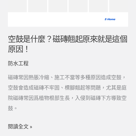
麼？
磁
磚
翹
空鼓是什麼？磁磚翹起原來就是這個
起
原因！
原
防水工程
來
就
磁磚常因熱脹冷縮、施工不當等多種原因造成空鼓，
是
空鼓會造成磁磚不牢固、標腳翹起等問題，尤其是庭
這
院磁磚常因爲植物根部生長，入侵到磁磚下方導致空
個
鼓。
原
閱讀全文 »
因！