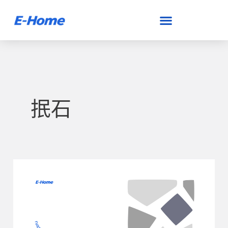
跳
至
主
要
內
容
抿石
原
來
這
個