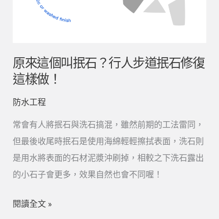
叫
抿
石？
行
原來這個叫抿石？行人步道抿石修復
人
這樣做！
步
防水工程
道
抿
常會有人將抿石與洗石搞混，雖然前期的工法雷同，
石
但最後收尾時抿石是使用海綿輕輕擦拭表面，洗石則
修
是用水將表面的石材泥漿沖刷掉，相較之下洗石露出
復
的小石子會更多，效果自然也會不同喔！
這
閱讀全文 »
樣