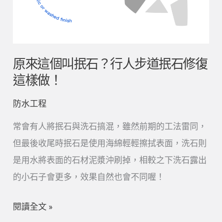
叫
抿
石？
行
原來這個叫抿石？行人步道抿石修復
人
這樣做！
步
防水工程
道
抿
常會有人將抿石與洗石搞混，雖然前期的工法雷同，
石
但最後收尾時抿石是使用海綿輕輕擦拭表面，洗石則
修
是用水將表面的石材泥漿沖刷掉，相較之下洗石露出
復
的小石子會更多，效果自然也會不同喔！
這
閱讀全文 »
樣