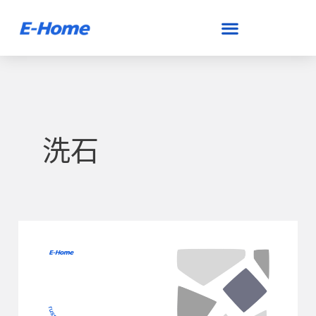
跳
至
主
要
內
容
洗石
原
來
這
個