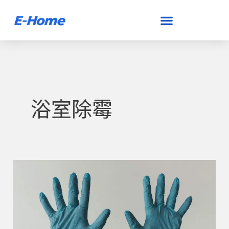
跳
至
主
要
內
容
浴室除霉
浴
室
除
霉