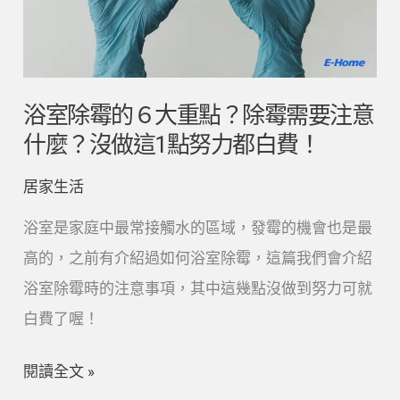
的
６
大
重
浴室除霉的６大重點？除霉需要注意
點？
什麼？沒做這1點努力都白費！
除
居家生活
霉
需
浴室是家庭中最常接觸水的區域，發霉的機會也是最
要
高的，之前有介紹過如何浴室除霉，這篇我們會介紹
注
浴室除霉時的注意事項，其中這幾點沒做到努力可就
意
白費了喔！
什
閱讀全文 »
麼？