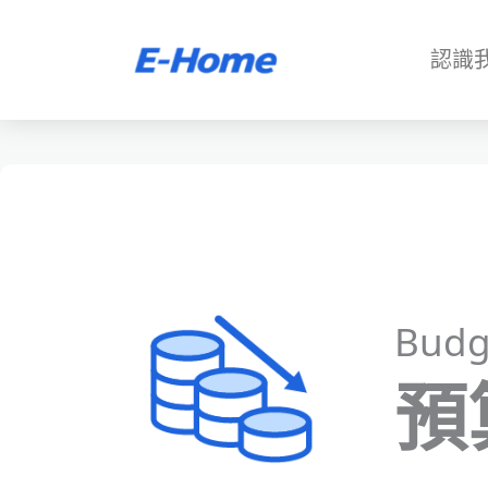
跳
至
認識
主
要
內
容
Budg
預