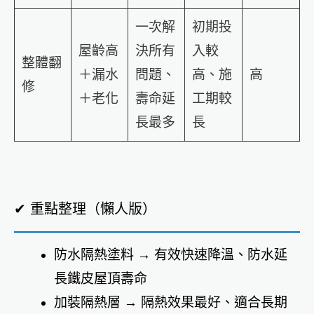
一次解
初期投
屋齡高
決所有
入較
整體翻
＋漏水
問題、
高、施
高
修
＋老化
壽命延
工期較
長最多
長
✔ 重點整理（懶人版）
防水隔熱塗料 → 有效快速降溫、防水延
長鐵皮屋頂壽命
加裝隔熱層 → 隔熱效果最好、適合長期