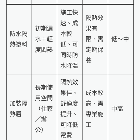
施工快
隔熱效
速、成
初期漏
果有
防水隔
本較
水＋輕
限、需
低～中
熱塗料
低、可
度悶熱
定期保
同時防
養
水降溫
隔熱效
長期使
果佳、
成本較
用空間
加裝隔
舒適度
高、需
（住家
中高
熱層
提升、
專業施
／辦
可降低
工
公）
電費