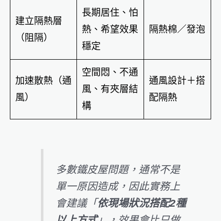
長期居住、怕
建立隔熱層
熱、希望效果
隔熱棉／發泡
（阻隔）
穩定
空間悶、不通
加速散熱（通
通風設計＋搭
風、有夾層結
風）
配隔熱
構
多數鐵皮屋問題，通常不是
單一原因造成，因此實務上
會建議「
依現場狀況搭配2種
以上方式
」，效果會比只做