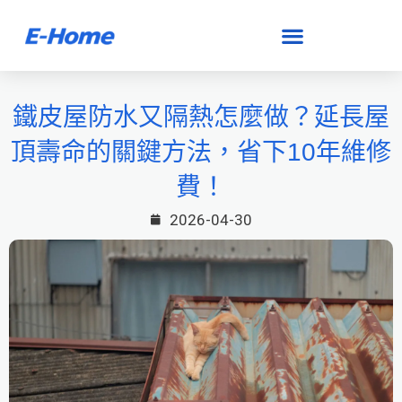
跳
至
主
要
鐵皮屋防水又隔熱怎麼做？延長屋
內
頂壽命的關鍵方法，省下10年維修
容
費！
2026-04-30