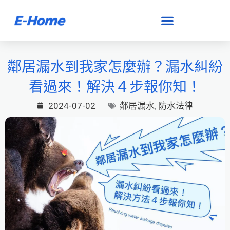
跳
至
主
要
鄰居漏水到我家怎麼辦？漏水糾紛
內
看過來！解決４步報你知！
容
2024-07-02
鄰居漏水
,
防水法律