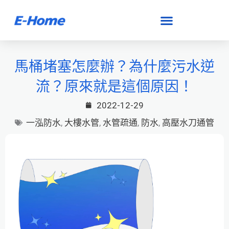
跳
至
主
要
馬桶堵塞怎麼辦？為什麼污水逆
內
流？原來就是這個原因！
容
2022-12-29
一泓防水
,
大樓水管
,
水管疏通
,
防水
,
高壓水刀通管