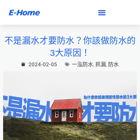
跳
至
主
要
不是漏水才要防水？你該做防水的
內
3大原因！
容
2024-02-05
一泓防水
,
抓漏
,
防水